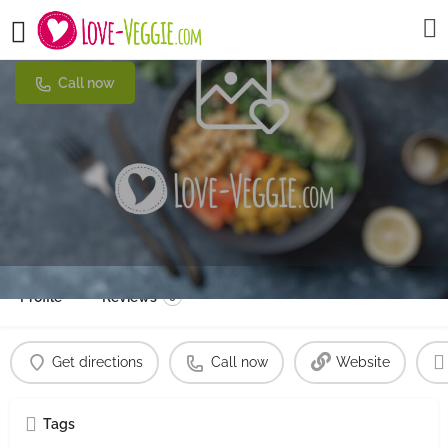
Die Firma
Call now
Profile
Reviews
0
Get directions
Call now
Website
Tags