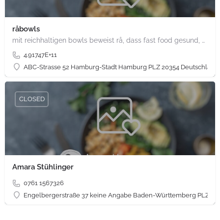
råbowls
mit reichhaltigen bowls beweist rå, dass fast food gesund, nachhaltig und hundertprozentig vegan sein kann.…
4.91747E+11
ABC-Strasse 52 Hamburg-Stadt Hamburg PLZ 20354 Deutschland
CLOSED
Amara Stühlinger
0761 1567326
Engelbergerstraße 37 keine Angabe Baden-Württemberg PLZ 79