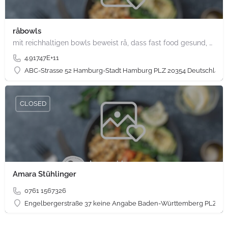
råbowls
mit reichhaltigen bowls beweist rå, dass fast food gesund, nachhaltig und hundertprozentig vegan sein kann.…
4.91747E+11
ABC-Strasse 52 Hamburg-Stadt Hamburg PLZ 20354 Deutschland
CLOSED
Amara Stühlinger
0761 1567326
Engelbergerstraße 37 keine Angabe Baden-Württemberg PLZ 79