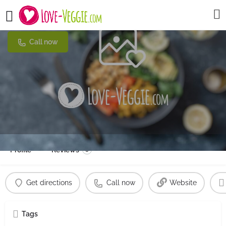
Der Marktladen
Call now
Profile
Reviews
0
Get directions
Call now
Website
Tags