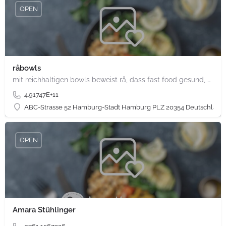
OPEN
råbowls
mit reichhaltigen bowls beweist rå, dass fast food gesund, nachhaltig und hundertprozentig vegan sein kann.…
4.91747E+11
ABC-Strasse 52 Hamburg-Stadt Hamburg PLZ 20354 Deutschland
OPEN
Amara Stühlinger