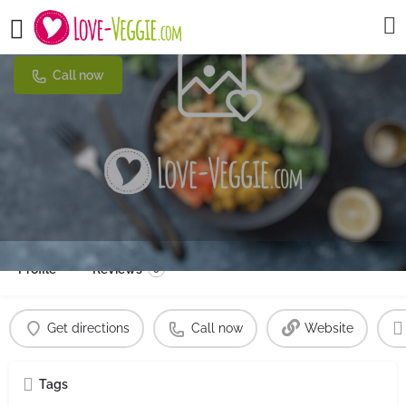
Denns Biomarkt - Bistro
Call now
Profile
Reviews
0
Get directions
Call now
Website
Tags