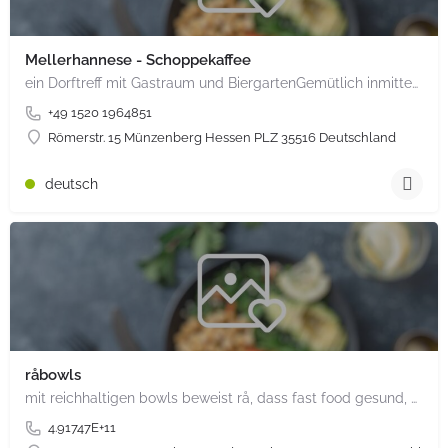
Mellerhannese - Schoppekaffee
ein Dorftreff mit Gastraum und BiergartenGemütlich inmitten unserem idyllischen Trais Münzenberg, entlang…
+49 1520 1964851
Römerstr. 15 Münzenberg Hessen PLZ 35516 Deutschland
deutsch
råbowls
mit reichhaltigen bowls beweist rå, dass fast food gesund, nachhaltig und hundertprozentig vegan sein kann.…
4.91747E+11