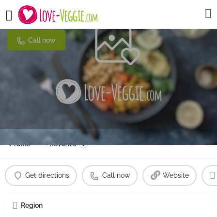
Chupenga
Call now
Profile
Reviews
0
Get directions
Call now
Website
Region