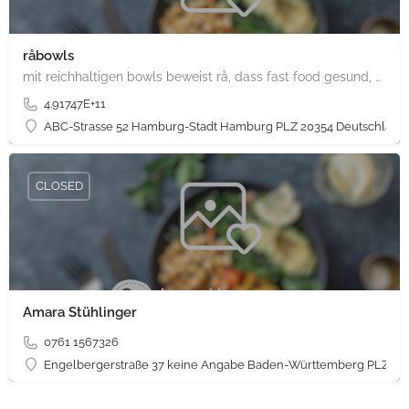
råbowls
mit reichhaltigen bowls beweist rå, dass fast food gesund, nachhaltig und hundertprozentig vegan sein kann.…
4.91747E+11
ABC-Strasse 52 Hamburg-Stadt Hamburg PLZ 20354 Deutschland
CLOSED
Amara Stühlinger
0761 1567326
Engelbergerstraße 37 keine Angabe Baden-Württemberg PLZ 79