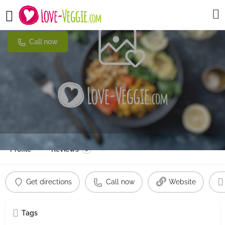
Chumbos
Call now
Profile
Reviews
0
Get directions
Call now
Website
Tags