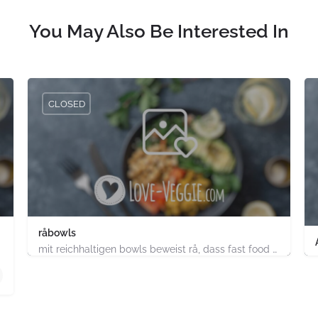
You May Also Be Interested In
CLOSED
råbowls
mit reichhaltigen bowls beweist rå, dass fast food gesund, nachhaltig und hundertprozentig vegan sein kann.…
4.91747E+11
chland
ABC-Strasse 52 Hamburg-Stadt Hamburg PLZ 20354 Deutsch