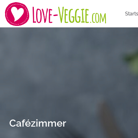
Starts
Cafézimmer