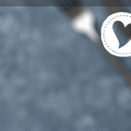
Get directions
Cal
Tags
Vegetarische und Vegane Gerichte gekenn
Region
Bamberg