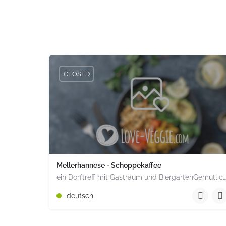
CLOSED
Mellerhannese - Schoppekaffee
ein Dorftreff mit Gastraum und BiergartenGemütlich inmitten unserem idyllischen Trais Münzenberg, entlang…
+49 1520 1964851
deutsch
Römerstr. 15 Münzenberg Hessen PLZ 35516 Deuts