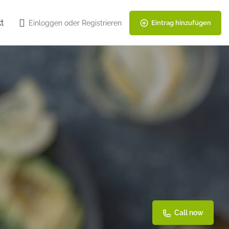
t
Einloggen
oder
Registrieren
Eintrag hinzufügen
Call now