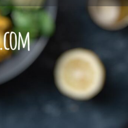
Leave a review
Report
Restaurant mit VEGETARISCHEN Speisen
Restaurant mit VEGANEN Speisen
+49171230 96 31
/www.facebook.com/Cafezimmer-426169967464307/