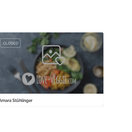
CLOSED
Amara Stühlinger
0761 1567326
Engelbergerstraße 37 keine Angabe Baden-Württemberg PLZ 79106 
land