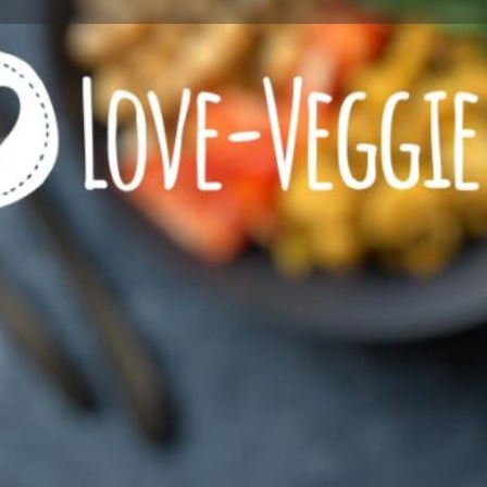
Profile
Reviews
0
l now
Website
Bookmark
Share
Wie viel Veggie?
zeichnet
rein vegetarisches Restaurant
Kontaktinformationen
Rufnummer
Website
https:/