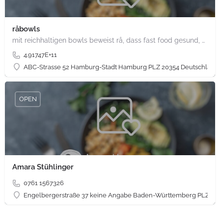
råbowls
mit reichhaltigen bowls beweist rå, dass fast food gesund, nachhaltig und hundertprozentig vegan sein kann.…
4.91747E+11
ABC-Strasse 52 Hamburg-Stadt Hamburg PLZ 20354 Deutschland
OPEN
Amara Stühlinger
0761 1567326
Engelbergerstraße 37 keine Angabe Baden-Württemberg PLZ 79