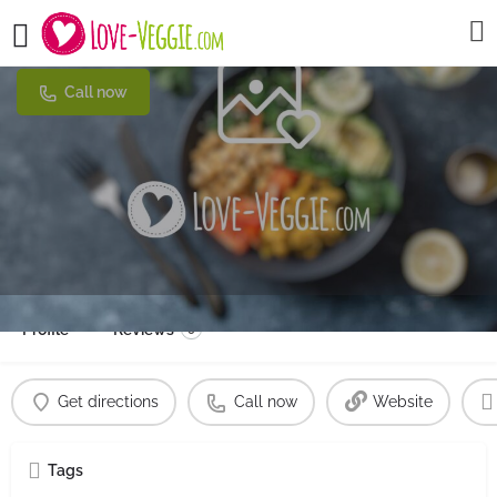
Café Wagner
Call now
Profile
Reviews
0
Get directions
Call now
Website
Tags