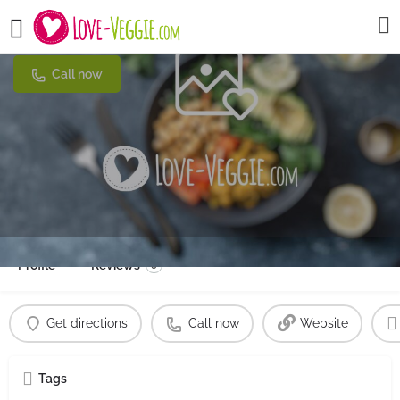
Café Krem
Call now
Profile
Reviews
0
Get directions
Call now
Website
Tags