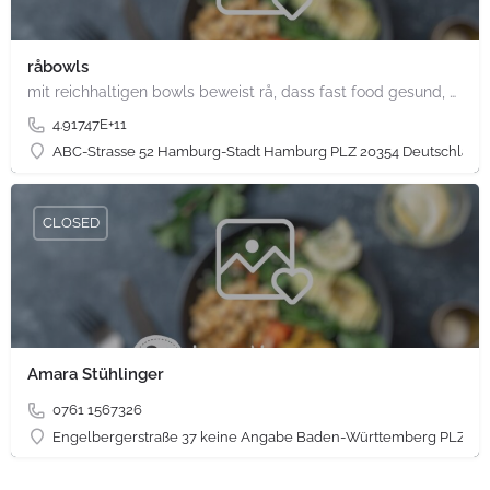
råbowls
mit reichhaltigen bowls beweist rå, dass fast food gesund, nachhaltig und hundertprozentig vegan sein kann.…
4.91747E+11
ABC-Strasse 52 Hamburg-Stadt Hamburg PLZ 20354 Deutschland
CLOSED
Amara Stühlinger
0761 1567326
Engelbergerstraße 37 keine Angabe Baden-Württemberg PLZ 79