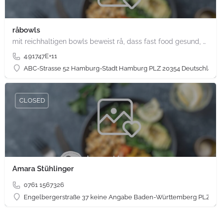
råbowls
mit reichhaltigen bowls beweist rå, dass fast food gesund, nachhaltig und hundertprozentig vegan sein kann.…
4.91747E+11
ABC-Strasse 52 Hamburg-Stadt Hamburg PLZ 20354 Deutschland
CLOSED
Amara Stühlinger
0761 1567326
Engelbergerstraße 37 keine Angabe Baden-Württemberg PLZ 79