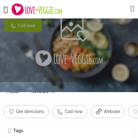
Café Hygge
Call now
Profile
Reviews
0
Get directions
Call now
Website
Tags