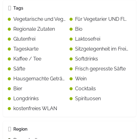
Tags
Vegetarische und Vegane Gerichte gekennzeichnet
Für Vegetarier UND Fleisch-/Fischesser geeignet
Regionale Zutaten
Bio
Glutenfrei
Laktosefrei
Tageskarte
Sitzgelegenheit im Freien
Kaffee / Tee
Softdrinks
Säfte
Frisch gepresste Säfte
Hausgemachte Getränke
Wein
Bier
Cocktails
Longdrinks
Spirituosen
kostenfreies WLAN
Region