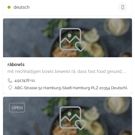
deutsch
råbowls
mit reichhaltigen bowls beweist rå, dass fast food gesund, nachhaltig und hundertprozentig vegan sein kann.…
4.91747E+11
ABC-Strasse 52 Hamburg-Stadt Hamburg PLZ 20354 Deutschland
OPEN