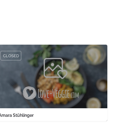
CLOSED
Amara Stühlinger
0761 1567326
Engelbergerstraße 37 keine Angabe Baden-Württemberg PLZ 79106 
land