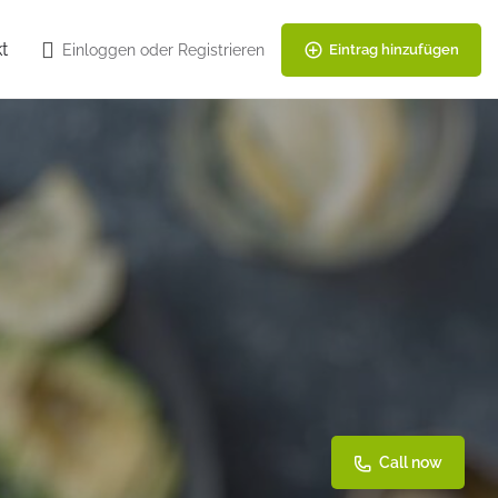
t
Einloggen
oder
Registrieren
Eintrag hinzufügen
Call now