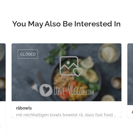
You May Also Be Interested In
CLOSED
råbowls
mit reichhaltigen bowls beweist rå, dass fast food gesund, nachhaltig und hundertprozentig vegan sein kann.…
4.91747E+11
chland
ABC-Strasse 52 Hamburg-Stadt Hamburg PLZ 20354 Deutsch