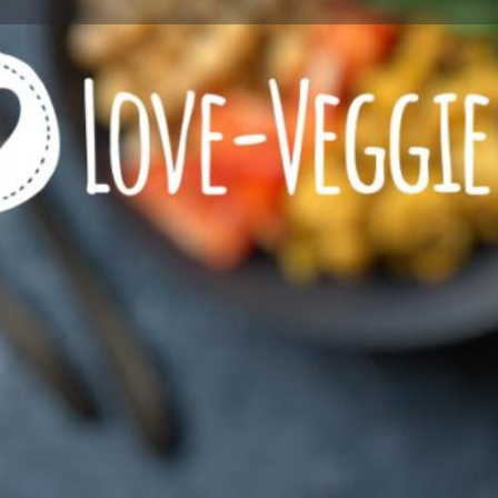
Profile
Reviews
0
l now
Website
Bookmark
Share
Wie viel Veggie?
zeichnet
Restaurant mit VEGETARI
Restaurant mit VEGANEN 
eeignet
Kontaktinformationen
Rufnummer