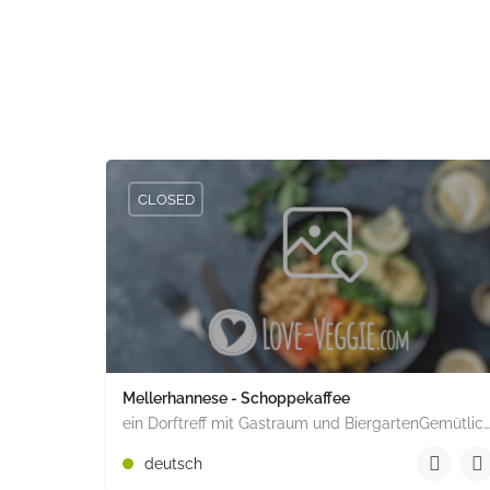
CLOSED
Mellerhannese - Schoppekaffee
ein Dorftreff mit Gastraum und BiergartenGemütlich inmitten unserem idyllischen Trais Münzenberg, entlang…
+49 1520 1964851
deutsch
Römerstr. 15 Münzenberg Hessen PLZ 35516 Deuts