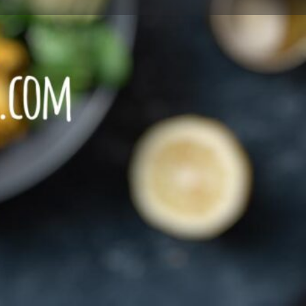
Leave a review
Report
SCHEN Speisen
Speisen
+4969 27249678