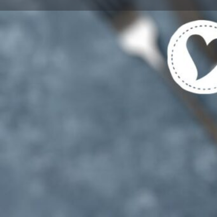
Get directions
Cal
Tags
Vegetarische und Vegane Gerichte gekenn
Für Vegetarier UND Fleisch-/Fischesser g
Region
keine Angabe