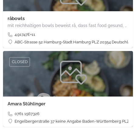
råbowls
mit reichhaltigen bowls beweist rå, dass fast food gesund, nachhaltig und hundertprozentig vegan sein kann.…
4.91747E+11
ABC-Strasse 52 Hamburg-Stadt Hamburg PLZ 20354 Deutschland
CLOSED
Amara Stühlinger
0761 1567326
Engelbergerstraße 37 keine Angabe Baden-Württemberg PLZ 79