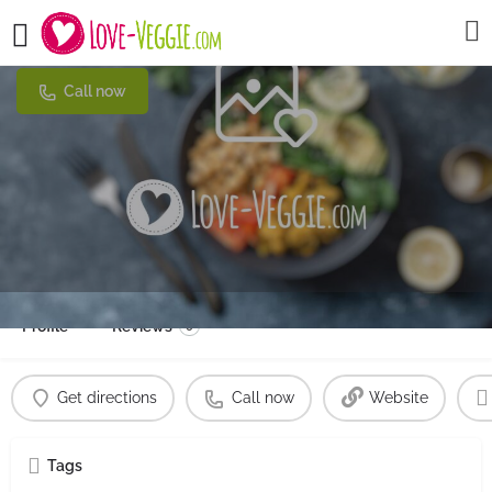
Bene Kaffee & Laden
Call now
Profile
Reviews
0
Get directions
Call now
Website
Tags