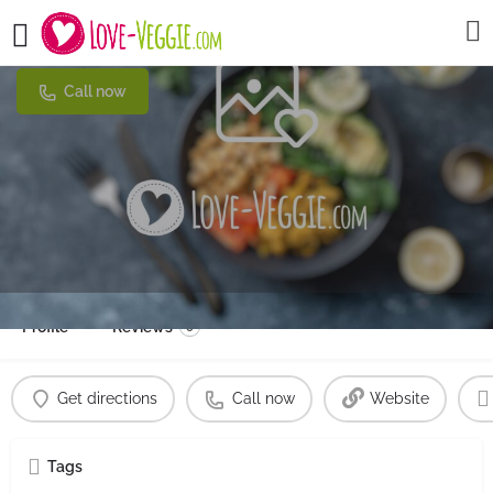
Beituti
Call now
Profile
Reviews
0
Get directions
Call now
Website
Tags