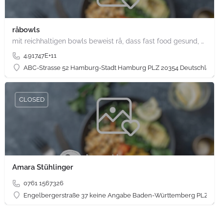
råbowls
mit reichhaltigen bowls beweist rå, dass fast food gesund, nachhaltig und hundertprozentig vegan sein kann.…
4.91747E+11
ABC-Strasse 52 Hamburg-Stadt Hamburg PLZ 20354 Deutschland
CLOSED
Amara Stühlinger
0761 1567326
Engelbergerstraße 37 keine Angabe Baden-Württemberg PLZ 79