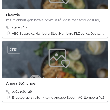
råbowls
mit reichhaltigen bowls beweist rå, dass fast food gesund, nachhaltig und hundertprozentig vegan sein kann.…
4.91747E+11
ABC-Strasse 52 Hamburg-Stadt Hamburg PLZ 20354 Deutschland
OPEN
Amara Stühlinger
0761 1567326
Engelbergerstraße 37 keine Angabe Baden-Württemberg PLZ 79