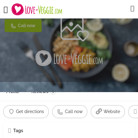
Ayurveda Paradise
Call now
Profile
Reviews
0
Get directions
Call now
Website
Tags