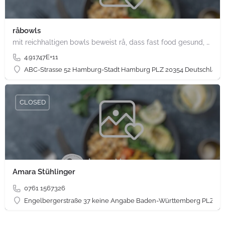
råbowls
mit reichhaltigen bowls beweist rå, dass fast food gesund, nachhaltig und hundertprozentig vegan sein kann.…
4.91747E+11
ABC-Strasse 52 Hamburg-Stadt Hamburg PLZ 20354 Deutschland
CLOSED
Amara Stühlinger
0761 1567326
Engelbergerstraße 37 keine Angabe Baden-Württemberg PLZ 79