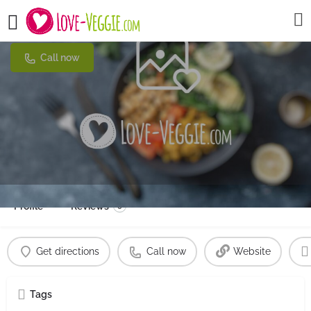
Auberge Altringer
Call now
Profile
Reviews
0
Get directions
Call now
Website
Tags