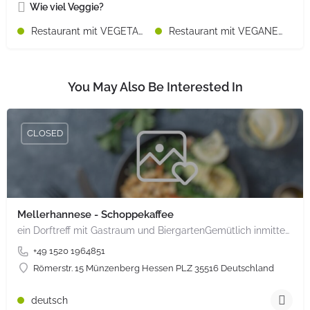
Wie viel Veggie?
Restaurant mit VEGETARISCHEN Speisen
Restaurant mit VEGANEN Speisen
You May Also Be Interested In
CLOSED
Mellerhannese - Schoppekaffee
ein Dorftreff mit Gastraum und BiergartenGemütlich inmitten unserem idyllischen Trais Münzenberg, entlang…
+49 1520 1964851
Römerstr. 15 Münzenberg Hessen PLZ 35516 Deutschland
deutsch