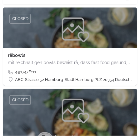
CLOSED
råbowls
mit reichhaltigen bowls beweist rå, dass fast food gesund, nachhaltig und hundertprozentig vegan sein kann.…
4.91747E+11
ABC-Strasse 52 Hamburg-Stadt Hamburg PLZ 20354 Deutschland
CLOSED