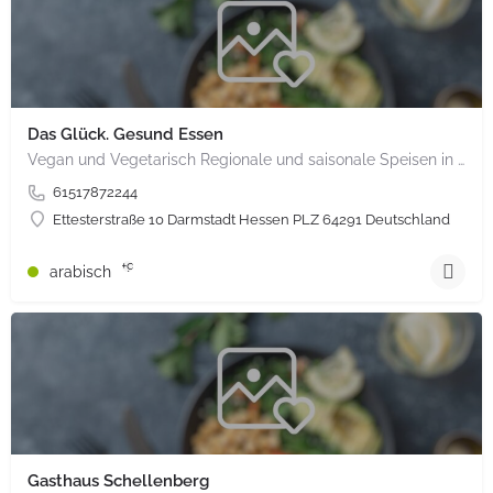
Das Glück. Gesund Essen
Vegan und Vegetarisch Regionale und saisonale Speisen in bio Qualität Ohne Weizen und ohne raffinierten Zucker
61517872244
Ettesterstraße 10 Darmstadt Hessen PLZ 64291 Deutschland
+9
arabisch
Gasthaus Schellenberg