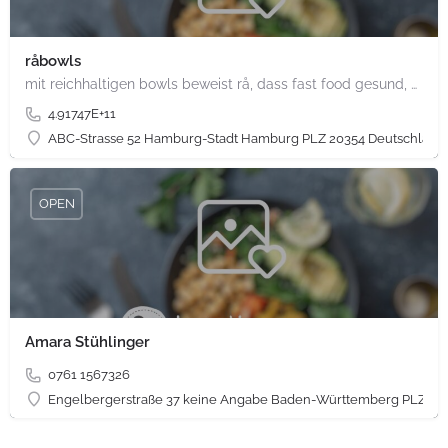
råbowls
mit reichhaltigen bowls beweist rå, dass fast food gesund, nachhaltig und hundertprozentig vegan sein kann.…
4.91747E+11
ABC-Strasse 52 Hamburg-Stadt Hamburg PLZ 20354 Deutschland
OPEN
Amara Stühlinger
0761 1567326
Engelbergerstraße 37 keine Angabe Baden-Württemberg PLZ 79