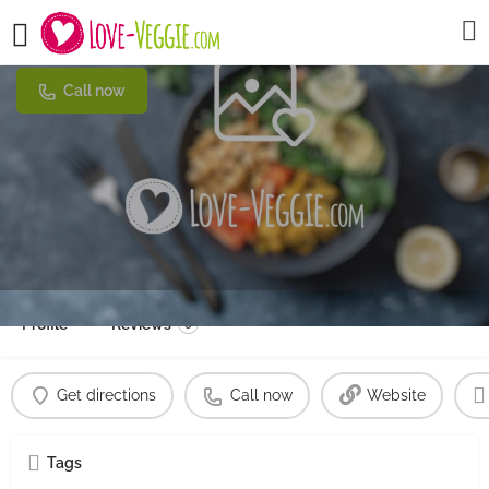
Harouns
Call now
Profile
Reviews
0
Get directions
Call now
Website
Tags