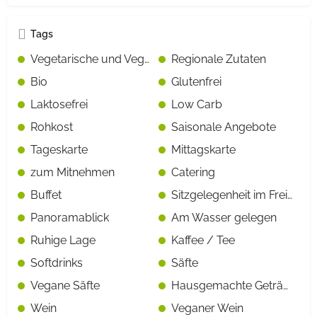
Tags
Vegetarische und Vegane Gerichte gekennzeichnet
Regionale Zutaten
Bio
Glutenfrei
Laktosefrei
Low Carb
Rohkost
Saisonale Angebote
Tageskarte
Mittagskarte
zum Mitnehmen
Catering
Buffet
Sitzgelegenheit im Freien
Panoramablick
Am Wasser gelegen
Ruhige Lage
Kaffee / Tee
Softdrinks
Säfte
Vegane Säfte
Hausgemachte Getränke
Wein
Veganer Wein