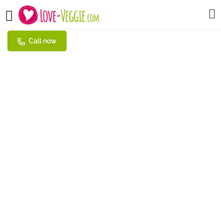
CaféBistro Mundial
Call now