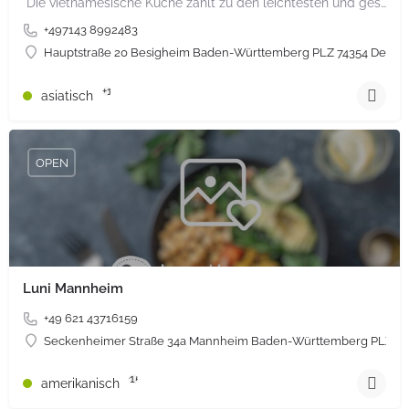
"Die vietnamesische Küche zählt zu den leichtesten und gesündesten der Welt. Knackiges Gemüse, frische…
+497143 8992483
Hauptstraße 20 Besigheim Baden-Württemberg PLZ 74354 Deuts
+1
asiatisch
OPEN
Luni Mannheim
+49 621 43716159
Seckenheimer Straße 34a Mannheim Baden-Württemberg PLZ 68
+15
amerikanisch