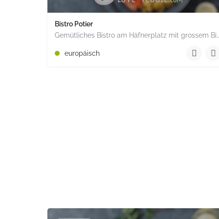
Bistro Potier
Gemütliches Bistro am Häfnerplatz mit grossem Biergarten. Täglich ab 17.00 Uhr geöffnet
+49 6074 91962822
europäisch
Darmstädter Strasde 14 Am Häfnerplatz Rödermark