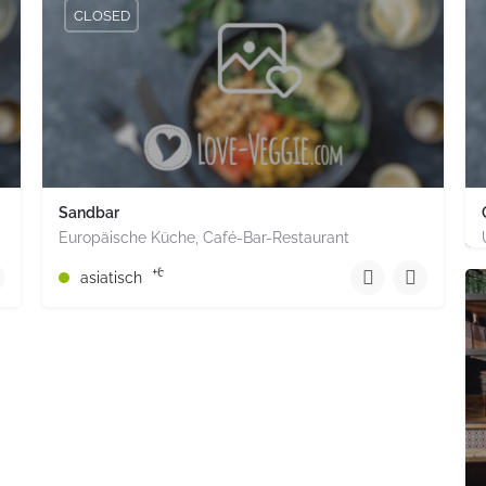
CLOSED
Sandbar
Europäische Küche, Café-Bar-Restaurant
+496021 584 15 72
+6
asiatisch
Z 48143 Deutschland
Sandgasse 41 Aschaffenburg Bayern PLZ 63739 Deutschland