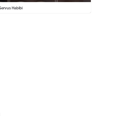
Servus Habibi
8930907198
Schillerstraße 20 München Bayern PLZ 80336 Deutschland
utschland