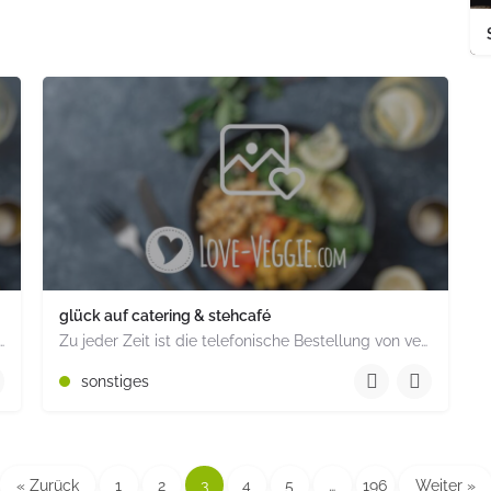
glück auf catering & stehcafé
m Kuchen, vielen verschiedenen Tees und einer großen Auswahl an Spielen.…
Zu jeder Zeit ist die telefonische Bestellung von veganen Creme-Torten, veganem Fingerfood und Slow-food…
15257690512
sonstiges
nd
Dorfstrasse 21 Ahrensburg Schleswig-Holstein PLZ 22926 De
« Zurück
1
2
3
4
5
…
196
Weiter »