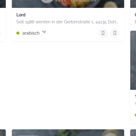
Lord
. Viel Auswahl an…
Seit 1988 werden in der Gerberstraße 1, 44135 Dortmund vegetarische und vegane Speisen zubereitet.
+49231 57 20 49
+4
arabisch
 Hessen keine Angabe Deutschland
Gerberstraße 1 Ecke Brückstraße Dortmund Nordrhein-Westf