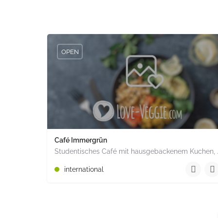
OPEN
Café Immergrün
Studentisches Café mit hausgebackene
+493641 44 73 13
international
Jenergasse 6 Jena Thüringen PLZ 07743 Deutschla