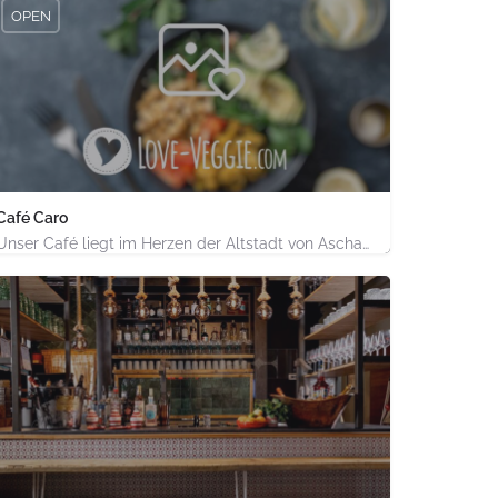
OPEN
Café Caro
Unser Café liegt im Herzen der Altstadt von Aschaffenburg. Wir bieten eine ganz besondere Auswahl an veganen…
602128283
Pfaffengasse 18 Café Caro Aschaffenburg Bayern PLZ 63739 Deutschl