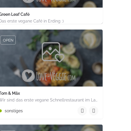
Green Leaf Café
Das erste vegane Café in Erding :)
+498122 180 84 81
alen PLZ 44135 Deutschland
Kleiner Platz 6 Erding Bayern PLZ 85435 Deutschland
OPEN
Tom & Mäx
Wir sind das erste vegane Schnellrestaurant im Landkreis Rosenheim. Uns ist wichtig, frisches und qualitativ…
+49 8061 3457980
sonstiges
Westendstraße 9 Bad Aibling Bayern PLZ 83043 Deutschland