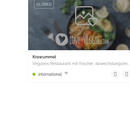
CLOSED
Krawummel
Veganes Restaurant mit frischer, abwechslungsreicher Küche. Bietet Bowls, Burger, Falafel, eigene…
+49251 74 78 81 17
+2
international
Ludgeristraße 62 Münster Nordrhein-Westfalen PL